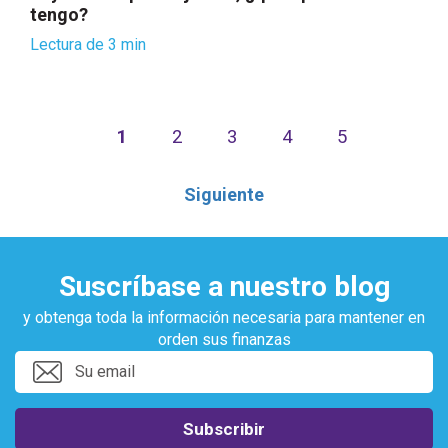
tengo?
Lectura de 3 min
1
2
3
4
5
Siguiente
Suscríbase a nuestro blog
y obtenga toda la información necesaria para mantener en
orden sus finanzas